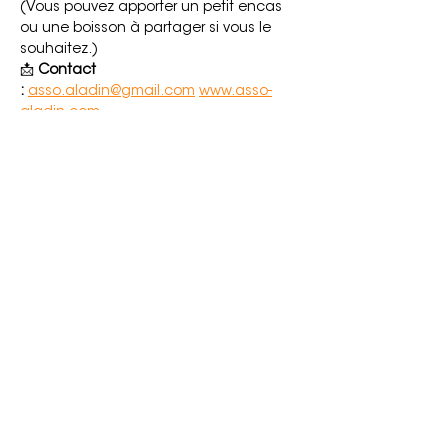
(Vous pouvez apporter un petit encas 
ou une boisson à partager si vous le 
souhaitez.)
📩 
Contact 
:
asso.aladin@gmail.com
www.asso-
aladin.com
Agréé par
L'association Aladin est soutenue
par :